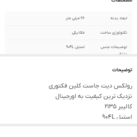
مشخصات
ابعاد بدنه
26 میلی متر
تکنولوژی ساخت
مکانیکی
توضیحات جنس
استیل ۹۰۴L
بدنه
جنس بند
استیل
توضیحات
استایل کاربری
روزمره،لاکچری،کژوال
رولکس دیت جاست کلین فکتوری
نزدیک ترین کیفیت به اورجینال
رنگ بدنه
ترکیب نقره ای و طلایی
کالیبر 2135
فرم صفحه
گرد
استیل 904L
منبع انرژی
حرکت دست
قطر 26میلیمتر